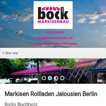
Zum
Inhalt
springen
030 5329898
info@bockmarkisenbau.de
Baumschulenstr.66, 12437 Berlin
Über uns
Markisen Rollladen Jalousien Berlin
Rollo Buchholz