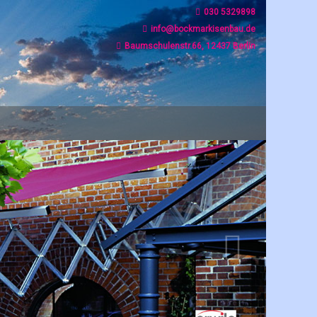
030 5329898
info@bockmarkisenbau.de
Baumschulenstr.66, 12437 Berlin