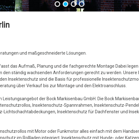
lin
Beratungen und maßgeschneiderte Lösungen.
st das Aufmaß, Planung und die fachgerechte Montage Dabei legen wi
m den ständig wachsenden Anforderungen gerecht zu werden. Unsere 
den Insektenschutz sind die Basis für professionelle Insektenschutz
eratung über Verkauf bis zur Montage und den Elektroanschluss.
m Leistungsangebot der Bock Markisenbau GmbH. Die Bock Markisenbau 
enschutzrollos, Insektenschutz-Spannrahmen, Insektenschutz-Pendelt
utz-Lichtschachtabdeckungen, Insektenschutz für Dachfenster und Inse
enschutzrollos mit Motor oder Funkmotor alles einfach mit dem Hands
nschutz im Rollladen integriert, Insektenschutz mit Hunde- oder Katze