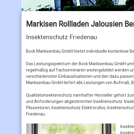
Jalousien
Holzjalousien
Markisen Rollladen Jalousien Ber
Insektenschutz Friedenau
Bock Markisenbau GmbH bietet individuelle kostenlose 
Das Leistungsspektrum der Bock Markisenbau GmbH umfas
regelmäßig auf Fachseminaren weitergebildet werden u
verschiedensten Einbausituationen und den dazu passen
Markisenbau GmbH liefert alle Leistungen von Aufmaß, B
Qualitätsinsektenschutz namhafter Hersteller gehört zu
und Anforderungen abgestimmten Insektenschutz: Insekt
Plisseetüren, Insektenschutz-Elektrorollos, Insektensch
Friedenau.
Insekt
Insekte