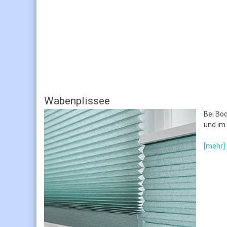
Wabenplissee
Bei Boc
und im 
[mehr]