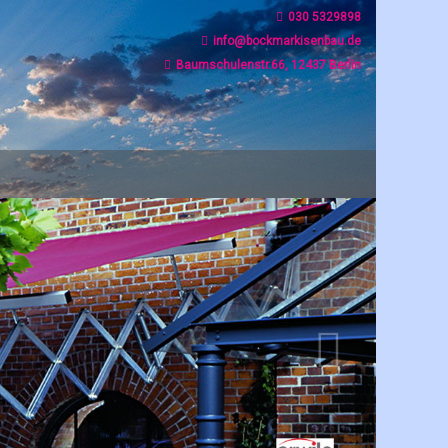
030 5329898
info@bockmarkisenbau.de
Baumschulenstr.66, 12437 Berlin