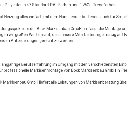
der Polyester in 47 Standard-RAL Farben und 9 WiGa-Trendfarben.
arot Heizung alles einfach mit dem Handsender bedienen, auch für Sma
istungsspektrum der Bock Markisenbau GmbH umfasst die Montage und 
legen wir großen Wert darauf, dass unsere Mitarbeiter regelmäßig auf
nden Anforderungen gerecht zu werden.
 langjährige Berufserfahrung im Umgang mit den verschiedensten Einb
für professionelle Markisenmontage von Bock Markisenbau GmbH in Fri
ck Markisenbau GmbH liefert alle Leistungen von Markisenberatung üb