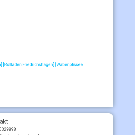
n]
[Rollladen Friedrichshagen]
[Wabenplissee
akt
5329898