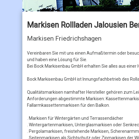
Jalousien
Holzjalousien
Markisen Rollladen Jalousien Ber
Markisen Friedrichshagen
Vereinbaren Sie mit uns einen Aufmaßtermin oder besuch
und haben eine Lösung für Sie.
Bei Bock Markisenbau GmbH erhalten Sie alles aus einer H
Bock Markisenbau GmbH ist Innungsfachbetrieb des Rol
Qualitätsmarkisen namhafter Hersteller gehören zum Le
Anforderungen abgestimmte Markisen: Kassettenmarkise
Fallarmkassettenmarkisen für den Balkon.
. Markisen für Wintergärten und Terrassendächer
. Wintergartenmarkisen, Unterglasmarkisen oder Senkre
. Pergolamarkisen, freistehende Markisen, Scherenarmm
. Seitenmarkisen als Sichtschutz oder Zipmarkisen der 