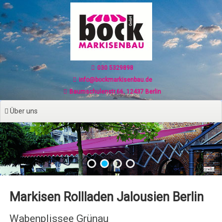
Zum
Inhalt
springen
030 5329898
info@bockmarkisenbau.de
Baumschulenstr.66, 12437 Berlin
Über uns
Markisen Rollladen Jalousien Berlin
Wabenplissee Grünau