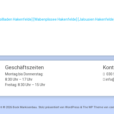
ollladen Hakenfelde]
[Wabenplissee Hakenfelde]
[Jalousien Hakenfelde
Geschäftszeiten
Kont
Montag bis Donnerstag:
030 
8:30 Uhr – 17 Uhr
info
Freitag: 8:30 Uhr – 15 Uhr
ht © 2026
Bock Markisenbau
. Stolz präsentiert von WordPress
&
The WP
Theme von
cee