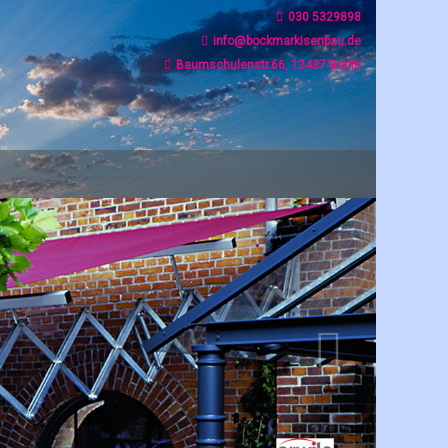
030 5329898
info@bockmarkisenbau.de
Baumschulenstr.66, 12437 Berlin