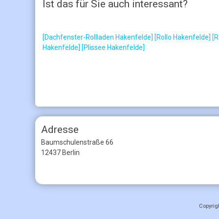
Ist das für Sie auch interessant?
[Dachfenster-Rollladen Hakenfelde]
[Rollo Hakenfelde]
[R
Hakenfelde]
[Plissee Hakenfelde]
Adresse
Baumschulenstraße 66
12437 Berlin
Copyrig