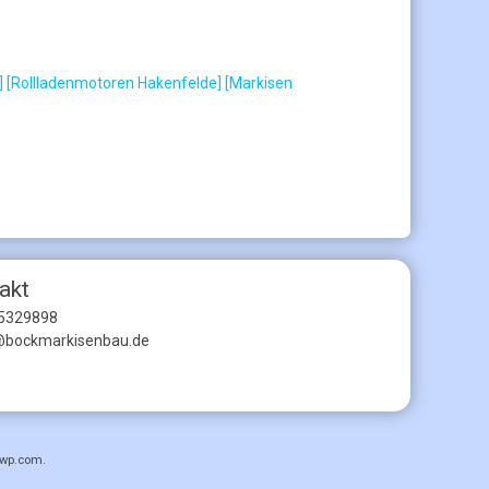
]
[Rollladenmotoren Hakenfelde]
[Markisen
akt
5329898
@bockmarkisenbau.de
wp.com
.