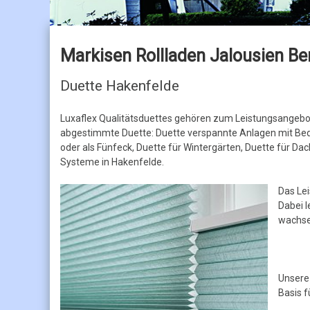
Jalousien
Holzjalousien
Markisen Rollladen Jalousien Ber
Duette Hakenfelde
Luxaflex Qualitätsduettes gehören zum Leistungsangebo
abgestimmte Duette: Duette verspannte Anlagen mit Bedi
oder als Fünfeck, Duette für Wintergärten, Duette für D
Systeme in Hakenfelde.
Das Le
Dabei 
wachse
Unsere
Basis 