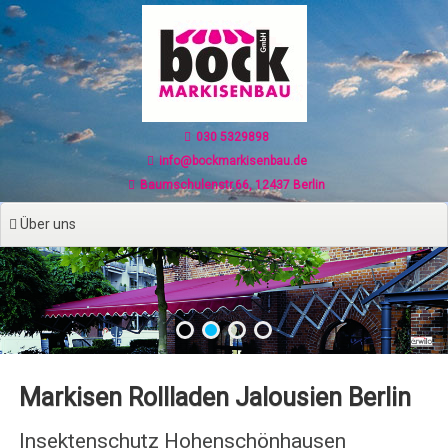
Zum
Inhalt
springen
030 5329898
info@bockmarkisenbau.de
Baumschulenstr.66, 12437 Berlin
Über uns
Markisen Rollladen Jalousien Berlin
Insektenschutz Hohenschönhausen