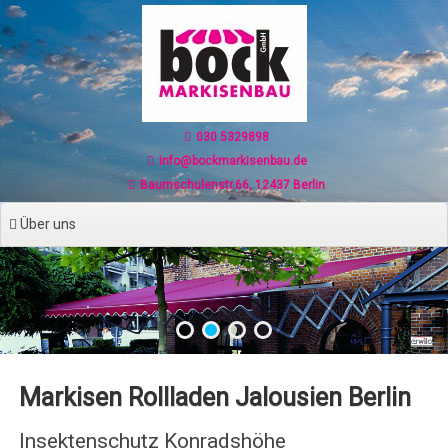
Zum
Inhalt
springen
030 5329898
info@bockmarkisenbau.de
Baumschulenstr.66, 12437 Berlin
Über uns
Markisen Rollladen Jalousien Berlin
Insektenschutz Konradshöhe