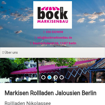
Zum
Inhalt
springen
030 5329898
info@bockmarkisenbau.de
Baumschulenstr.66, 12437 Berlin
Über uns
Markisen Rollladen Jalousien Berlin
Rollladen Nikolassee