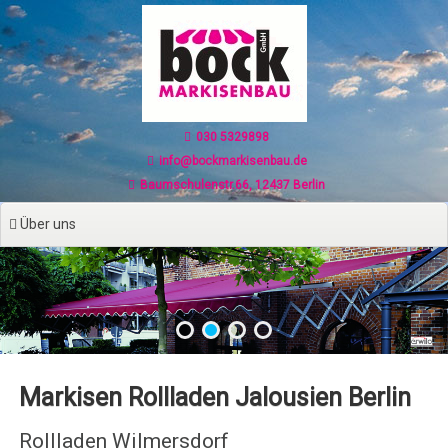
Zum
Inhalt
springen
030 5329898
info@bockmarkisenbau.de
Baumschulenstr.66, 12437 Berlin
Über uns
Markisen Rollladen Jalousien Berlin
Rollladen Wilmersdorf