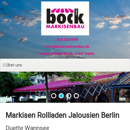
Zum
Inhalt
springen
030 5329898
info@bockmarkisenbau.de
Baumschulenstr.66, 12437 Berlin
Über uns
Markisen Rollladen Jalousien Berlin
Duette Wannsee