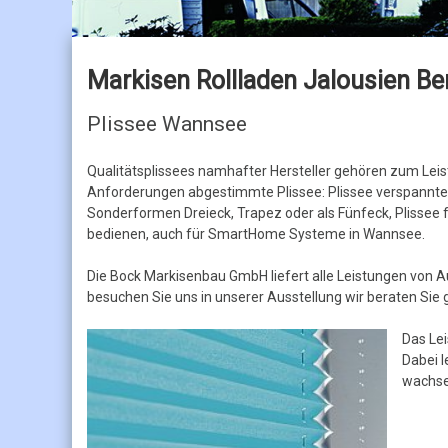
Jalousien
Holzjalousien
Markisen Rollladen Jalousien Ber
Plissee Wannsee
Qualitätsplissees namhafter Hersteller gehören zum Lei
Anforderungen abgestimmte Plissee: Plissee verspannte A
Sonderformen Dreieck, Trapez oder als Fünfeck, Plissee 
bedienen, auch für SmartHome Systeme in Wannsee.
Die Bock Markisenbau GmbH liefert alle Leistungen von 
besuchen Sie uns in unserer Ausstellung wir beraten Sie
Das Le
Dabei 
wachse