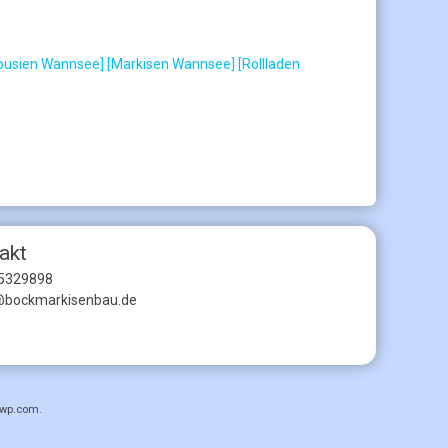
lousien Wannsee]
[Markisen Wannsee]
[Rollladen
akt
5329898
@bockmarkisenbau.de
wp.com
.