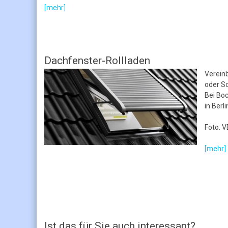
[mehr]
Dachfenster-Rollladen
Vereinb
oder So
Bei Boc
in Berl
Foto: 
[mehr]
Ist das für Sie auch interessant?