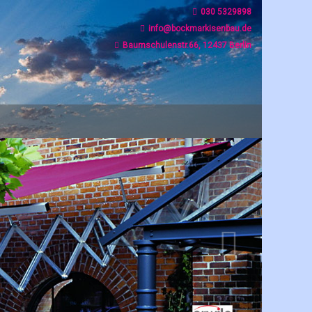
030 5329898
info@bockmarkisenbau.de
Baumschulenstr.66, 12437 Berlin