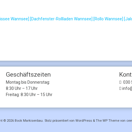
issee Wannsee]
[Dachfenster-Rollladen Wannsee]
[Rollo Wannsee]
[Ja
Geschäftszeiten
Kont
Montag bis Donnerstag:
030 
8:30 Uhr – 17 Uhr
info
Freitag: 8:30 Uhr – 15 Uhr
ht © 2026
Bock Markisenbau
. Stolz präsentiert von WordPress
&
The WP
Theme von
cee