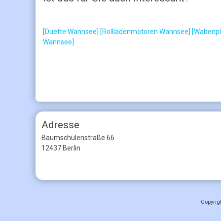
[Duette Wannsee]
[Rollladenmotoren Wannsee]
[Wabenpl
Wannsee]
Adresse
Baumschulenstraße 66
12437 Berlin
Copyrig